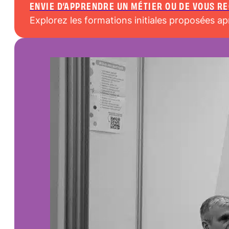
ENVIE D’APPRENDRE UN MÉTIER OU DE VOUS R
Explorez les formations initiales proposées ap