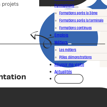
s projets
Formations
Formations après la 3ème
Formations après la terminale
Formations continues
Emplois
Métiers
Les métiers
Pôles démonstrations
Réussir ma visite
Actualités
ntation
CONTACT