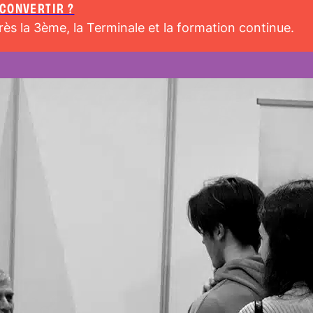
ECONVERTIR ?
rès la 3ème, la Terminale et la formation continue.